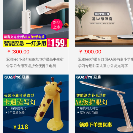
￥:300.00
￥:900.00
冠雅led小台灯usb充电护眼高中生宿
冠雅led护眼台灯国AA级书桌小学
舍学习专用夜读折叠便携手电筒
学习专用卧室儿童办公调光写字