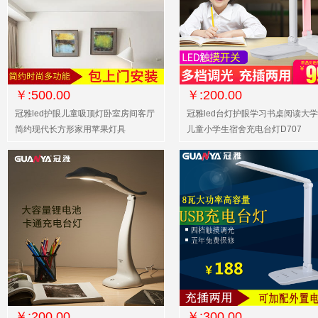
￥:500.00
￥:200.00
冠雅led护眼儿童吸顶灯卧室房间客厅
冠雅led台灯护眼学习书桌阅读大
简约现代长方形家用苹果灯具
儿童小学生宿舍充电台灯D707
￥:200.00
￥:300.00