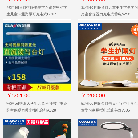
冠雅led台灯护眼书桌学习宿舍中小学
冠雅led护眼台灯儿童中小学生学
生儿童卡通海豚可充电式G707
桌宿舍保视力充电式蓄电a258
￥:251.00
￥:200.00
冠雅led护眼大学生儿童学习书写书桌
冠雅led护眼台灯书桌写字中小学
卧室保视力暖光插电台灯A528
童学习家用插电式床头灯v605