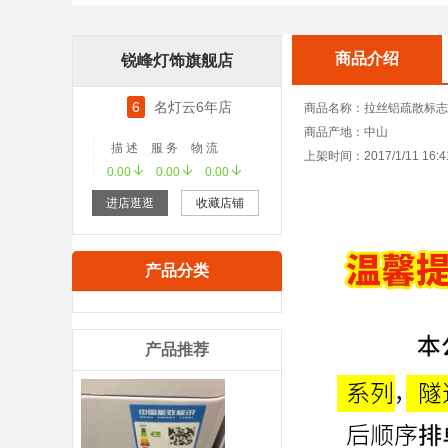
商品介绍
锐峰灯饰旗舰店
6
名灯云6年店
商品名称：拉丝铝疏散标志
商品产地：中山
描 述
服 务
物 流
上架时间：2017/1/11 16:4
0.00
0.00
0.00
进店逛逛
收藏店铺
产品分类
产品推荐