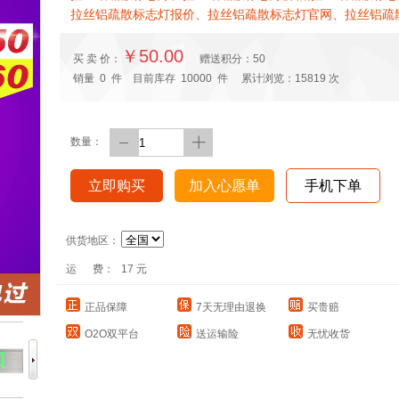
拉丝铝疏散标志灯报价、拉丝铝疏散标志灯官网、拉丝铝疏
￥50.00
买 卖 价：
赠送积分：
50
销量
0
件 目前库存
10000
件 累计浏览：
15819
次
数量：
立即购买
加入心愿单
手机下单
供货地区：
运 费：
17 元
正品保障
7天无理由退换
买贵赔
O2O双平台
送运输险
无忧收货