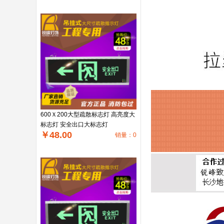
600Ｘ200大型疏散标志灯 高亮度大
标志灯 安全出口大标志灯
￥48.00
销量：0