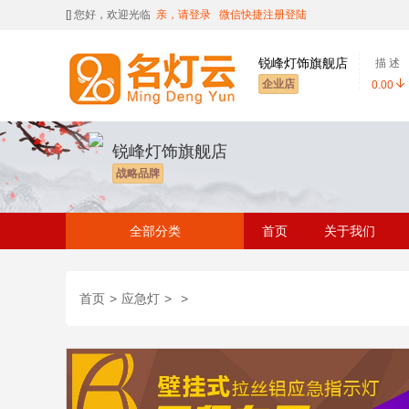
[
] 您好，欢迎光临
亲，请登录
微信快捷注册登陆
锐峰灯饰旗舰店
描 述
企业店
0.00
锐峰灯饰旗舰店
战略品牌
全部分类
首页
关于我们
首页
>
应急灯
>
>