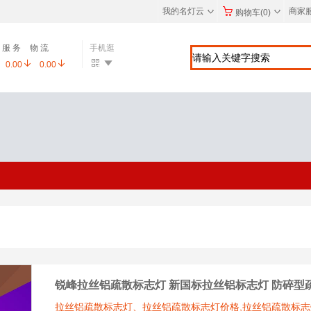
◇
◇
我的名灯云
商家
购物车(0)
服 务
物 流
手机逛
0.00
0.00
锐峰拉丝铝疏散标志灯 新国标拉丝铝标志灯 防碎型
拉丝铝疏散标志灯、拉丝铝疏散标志灯价格,拉丝铝疏散标