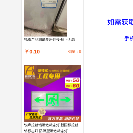
锐峰产品测试专用链接-拍下无效
￥0.10
销量：8
锐峰拉丝铝疏散标志灯 新国标拉丝
铝标志灯 防碎型疏散标志灯