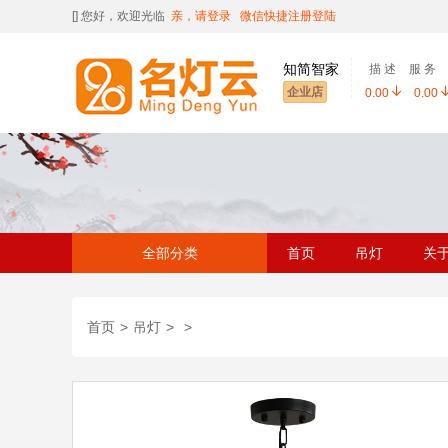
[
] 您好，欢迎光临
亲，请登录
微信快捷注册登陆
知简智家
描 述
服 务
企业店
0.00
0.00
全部分类
首页
吊灯
关
首页
>
吊灯
>
>