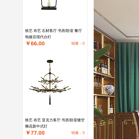
铁艺 布艺 石材客厅 书房/卧室 餐厅
电镀后现代台灯
￥66.00
销量：0
铁艺 布艺 亚克力客厅 书房/卧室镂空
雕花新中式灯
￥77.00
销量：0