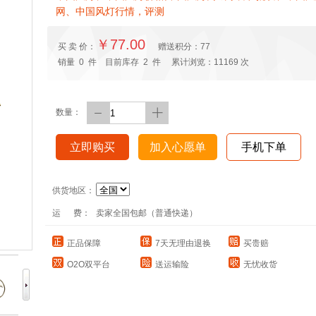
网、中国风灯行情，评测
￥77.00
买 卖 价：
赠送积分：
77
销量
0
件 目前库存
2
件 累计浏览：
11169
次
数量：
立即购买
加入心愿单
手机下单
供货地区：
运 费：
卖家全国包邮（普通快递）
正品保障
7天无理由退换
买贵赔
O2O双平台
送运输险
无忧收货