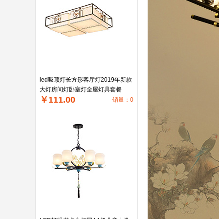
led吸顶灯长方形客厅灯2019年新款
大灯房间灯卧室灯全屋灯具套餐
￥111.00
销量：0