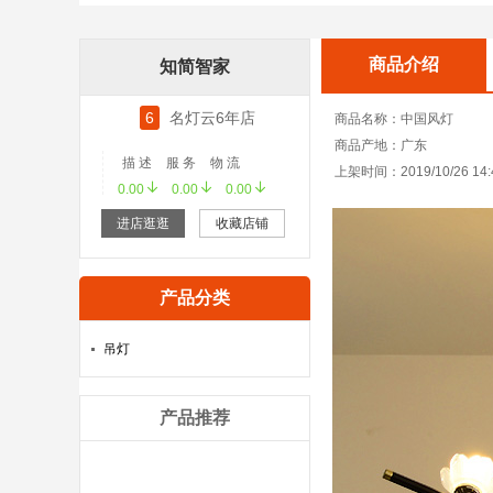
商品介绍
知简智家
6
名灯云6年店
商品名称：中国风灯
商品产地：广东
描 述
服 务
物 流
上架时间：2019/10/26 14:
0.00
0.00
0.00
进店逛逛
收藏店铺
产品分类
吊灯
产品推荐