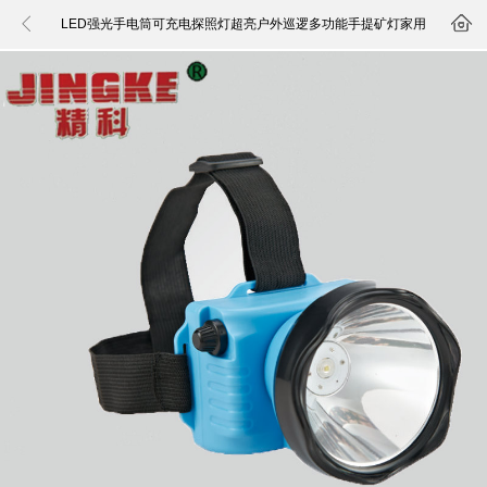


LED强光手电筒可充电探照灯超亮户外巡逻多功能手提矿灯家用