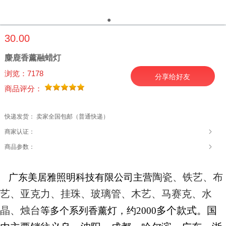
●
●
30.00
麋鹿香薰融蜡灯
浏览：7178
分享给好友
商品评分：
快递发货： 卖家全国包邮（普通快递）
商家认证：
商品参数：
陶瓷、铁艺、布
广东美居雅照明科技有限公司
主营
艺、亚克力、挂珠、玻璃管、木艺、马赛克、水
晶、烛台
多个款式。国
等多个系列香薰灯，约
2000