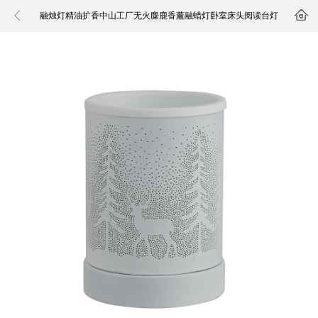


融烛灯精油扩香中山工厂无火麋鹿香薰融蜡灯卧室床头阅读台灯